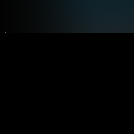
Termini e condizioni
Privacy Policy
Contatti
Registrati
Accedi
Copyright © 2024
Progetto ideato e prodotto da Videogames Party Srl
Le tue
preferenz
P.I.03458300922