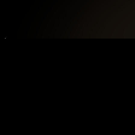
Le tue preferenze relative alla privacy
Informativa sulla raccolta
Termini e condizioni
Privacy Policy
Contatti