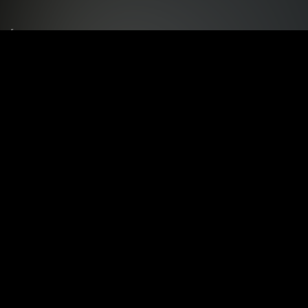
Le tue preferenze relative alla privacy
Informativa sulla raccolta
Termini e condizioni
Privacy Policy
Contatti
Registrati
Accedi
Copyright © 2024
Progetto ideato e prodotto da Videogames Party Srl