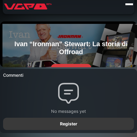
Commenti
No messages yet
Register