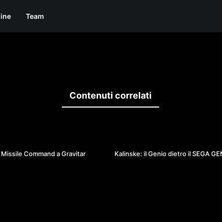
line
Team
Contenuti correlati
43:37
 Missile Command a Gravitar
Kalinske: il Genio dietro il SEGA G