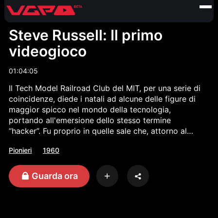
Steve Russell: Il primo
videogioco
01:04:05
Il Tech Model Railroad Club del MIT, per una serie di
coincidenze, diede i natali ad alcune delle figure di
maggior spicco nel mondo della tecnologia,
portando all'emersione dello stesso termine
“hacker”. Fu proprio in quelle sale che, attorno al
1962, Steve “Slug” Russell programmò Spacewar!, il
Pionieri
1960
primo videogioco largamente distribuito di tutti i
tempi. Come andarono realmente le cose? Ce lo
racconta proprio Steve Russell, il più grande
Guarda ora
mentore di Bill Gates e Paul Allen.