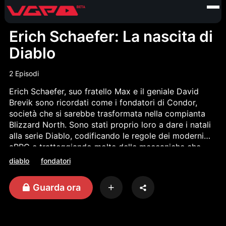
Erich Schaefer: La nascita di
Diablo
2 Episodi
Erich Schaefer, suo fratello Max e il geniale David
Brevik sono ricordati come i fondatori di Condor,
società che si sarebbe trasformata nella compianta
Blizzard North. Sono stati proprio loro a dare i natali
alla serie Diablo, codificando le regole dei moderni
aRPG e tratteggiando molte delle meccaniche che
ancora oggi regolano i grandi blockbuster. Che ne è
diablo
fondatori
stato della compagnia? Erich racconta tutti i
retroscena della storia.
Guarda ora