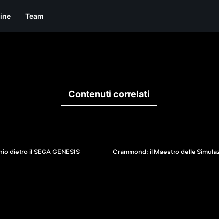
line
Team
Contenuti correlati
2
enio dietro il SEGA GENESIS
Crammond: il Maestro delle Simulaz