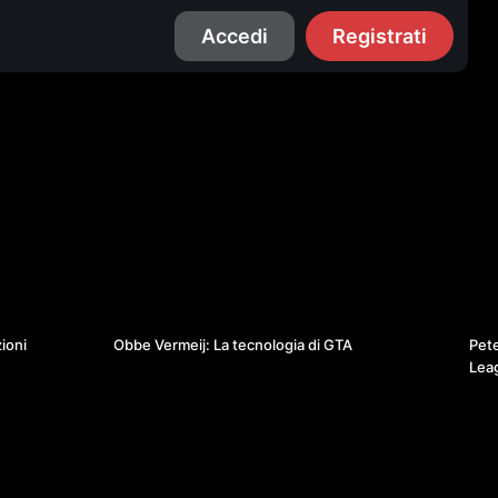
Accedi
Registrati
34:46
35:29
ioni
Obbe Vermeij: La tecnologia di GTA
Pete
Lea