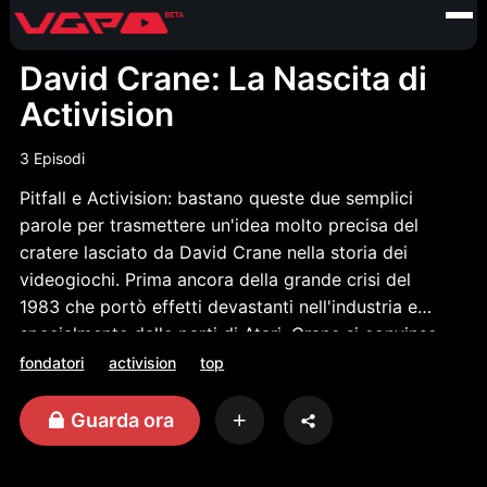
David Crane: La Nascita di
Activision
3 Episodi
Pitfall e Activision: bastano queste due semplici
parole per trasmettere un'idea molto precisa del
cratere lasciato da David Crane nella storia dei
videogiochi. Prima ancora della grande crisi del
1983 che portò effetti devastanti nell'industria e
specialmente dalle parti di Atari, Crane si convinse
che un certo grado tangibile di qualità oggettiva
fondatori
activision
top
sarebbe stato l'ingrediente indispensabile per
garantire un futuro dorato al settore. E allora cosa
Guarda ora
fece? La risposta si nasconde all'interno di questa
intervista!