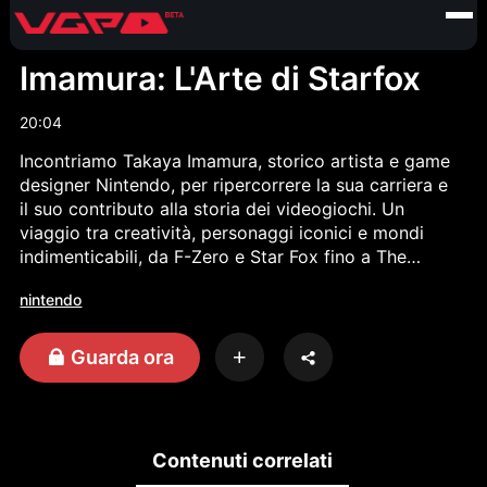
Imamura: L'Arte di Starfox
20:04
Incontriamo Takaya Imamura, storico artista e game
designer Nintendo, per ripercorrere la sua carriera e
il suo contributo alla storia dei videogiochi. Un
viaggio tra creatività, personaggi iconici e mondi
indimenticabili, da F-Zero e Star Fox fino a The
Legend of Zelda: Majora’s Mask, raccontato
nintendo
direttamente da uno dei protagonisti dell’industria
giapponese.
Guarda ora
Contenuti correlati