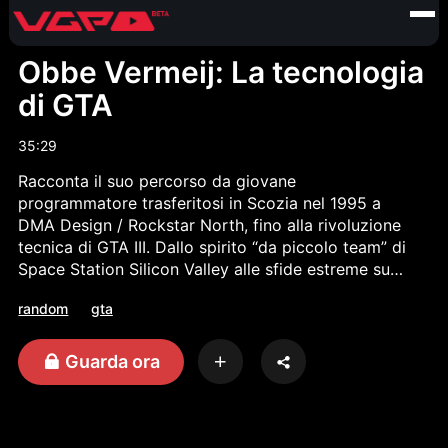
Obbe Vermeij: La tecnologia
di GTA
35:29
Racconta il suo percorso da giovane
programmatore trasferitosi in Scozia nel 1995 a
DMA Design / Rockstar North, fino alla rivoluzione
tecnica di GTA III. Dallo spirito “da piccolo team” di
Space Station Silicon Valley alle sfide estreme su
PS2, Obbe svela come nacquero soluzioni
random
gta
fondamentali come lo streaming della città, la
gestione di traffico e pedoni, il meteo, il tempo di
gioco e alcuni trucchi diventati iconici (telecamera
Guarda ora
cinematografica, luna “variabile”, leggende nate dai
giocatori). Un viaggio dentro la crescita di Rockstar,
fino a GTA IV e alla scelta di ripartire con progetti
indipendenti.