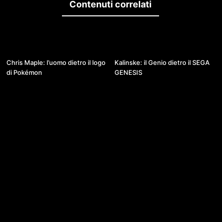
Contenuti correlati
28:36
2
Chris Maple: l’uomo dietro il logo
Kalinske: il Genio dietro il SEGA
di Pokémon
GENESIS