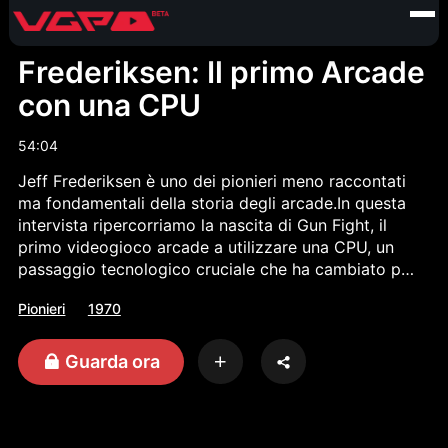
Frederiksen: Il primo Arcade
con una CPU
54:04
Jeff Frederiksen è uno dei pionieri meno raccontati
ma fondamentali della storia degli arcade.In questa
intervista ripercorriamo la nascita di Gun Fight, il
primo videogioco arcade a utilizzare una CPU, un
passaggio tecnologico cruciale che ha cambiato per
sempre il modo di progettare e pensare i
Pionieri
1970
videogiochi. Frederiksen racconta il contesto
tecnico, le sfide dell’epoca e l’impatto di quella
scelta sull’evoluzione dell’industria, offrendo uno
Guarda ora
sguardo diretto su un momento chiave della storia
del gaming.