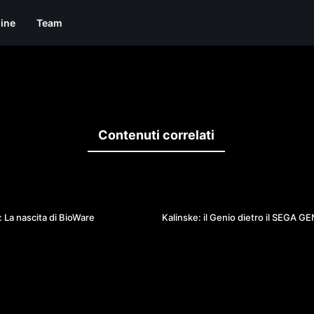
line
Team
Contenuti correlati
49:11
 La nascita di BioWare
Kalinske: il Genio dietro il SEGA G