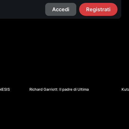
Accedi
Registrati
2
01:29:46
ENESIS
Richard Garriott: Il padre di Ultima
Kuta