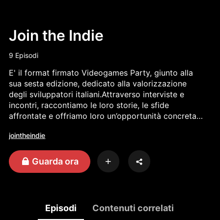
Join the Indie
9 Episodi
E' il format firmato Videogames Party, giunto alla
sua sesta edizione, dedicato alla valorizzazione
degli sviluppatori italiani.Attraverso interviste e
incontri, raccontiamo le loro storie, le sfide
affrontate e offriamo loro un’opportunità concreta
per farsi conoscere dal pubblico e dall’industria.Non
jointheindie
mancano ospiti internazionali di rilievo, che
arricchiscono il confronto e l’ispirazione.Il format si
è evoluto nel tempo mantenendo sempre viva la
Guarda ora
passione per la creatività e l’innovazione nel mondo
del gaming.
Episodi
Contenuti correlati