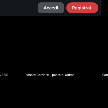
Accedi
Registrati
2
01:29:46
ENESIS
Richard Garriott: Il padre di Ultima
Kuta