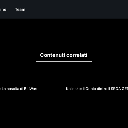
line
Team
Contenuti correlati
49:11
 La nascita di BioWare
Kalinske: il Genio dietro il SEGA G