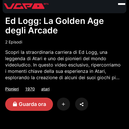
Ed Logg: La Golden Age
degli Arcade
2 Episodi
Scopri la straordinaria carriera di Ed Logg, una
leggenda di Atari e uno dei pionieri del mondo
videoludico. In questo video esclusivo, ripercorriamo
i momenti chiave della sua esperienza in Atari,
esplorando la creazione di alcuni dei suoi giochi più
iconici, tra cui Asteroids, Centipede e Gauntlet.
Pionieri
1970
atari
Inoltre, un video extra ci porta nel cuore della sua
collezione personale di memorabilia, un vero tesoro
di ricordi legati all'epoca d'oro dei videogiochi. Un
Guarda ora
viaggio imperdibile per gli appassionati di storia
videoludica!